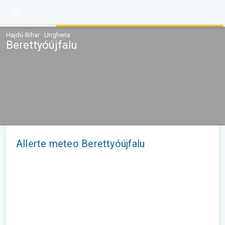
Hajdú-Bihar · Ungheria
Berettyóújfalu
Allerte meteo Berettyóújfalu