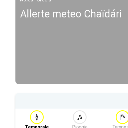
Allerte meteo Chaïdári
Temporale
Pioggia
Tempes