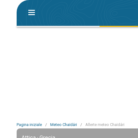
Pagina iniziale
/
Meteo Chaïdári
/
Allerte meteo Chaïdári
Attica · Grecia