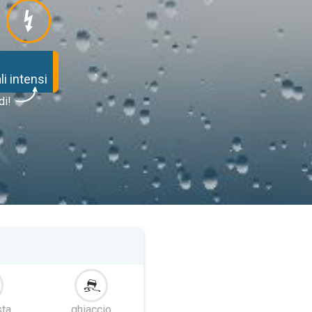
i intensi
di!
ta
ghiaccio