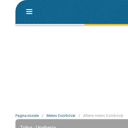
Pagina iniziale
/
Meteo Dombóvár
/
Allerte meteo Dombóvár
Tolna · Ungheria