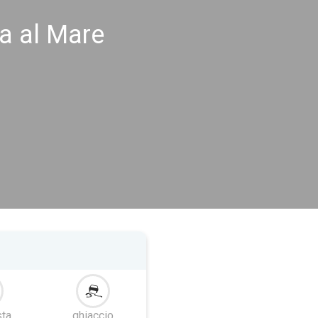
la al Mare
ta
ghiaccio