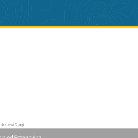
nderovci Donji
nia ed Erzegovina