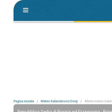
Pagina iniziale
/
Meteo Kalenderovci Donji
/
Allerte meteo Kale
Repubblica Serba di Bosnia ed Erzegovina · Bos