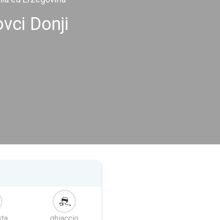
vci Donji
ta
ghiaccio