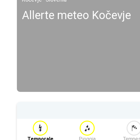
Allerte meteo Kočevje
Temporale
Pioggia
Tempes