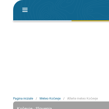
Pagina iniziale
/
Meteo Kočevje
/
Allerte meteo Kočevje
Kočevje · Slovenia