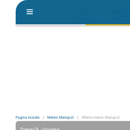
Pagina iniziale
/
Meteo Mariupol
/
Allerte meteo Mariupol
Donec'k · Ucraina