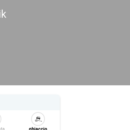
ik
ta
ghiaccio