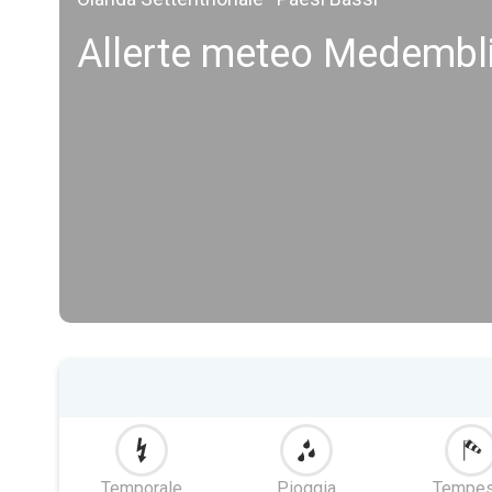
Allerte meteo Medembl
Temporale
Pioggia
Tempes