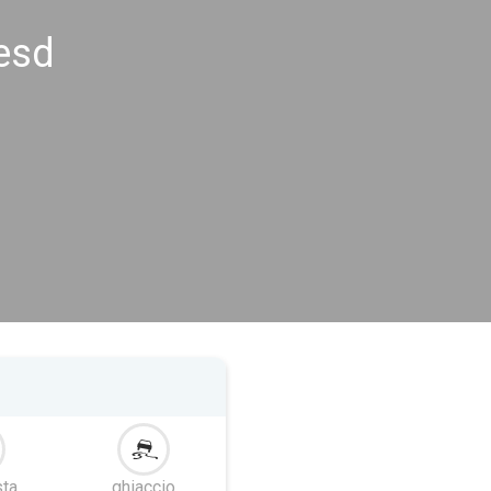
esd
ta
ghiaccio