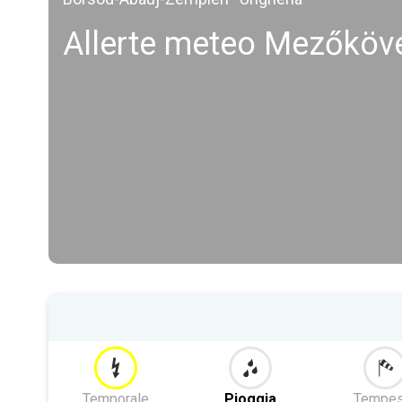
Allerte meteo Mezőköv
Temporale
Pioggia
Tempes