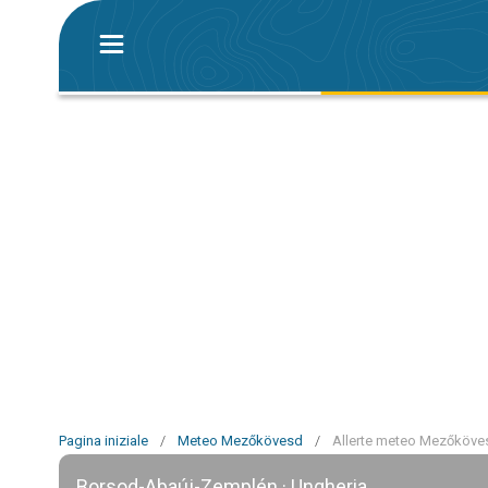
Pagina iniziale
/
Meteo Mezőkövesd
/
Allerte meteo Mezőköve
Borsod-Abaúj-Zemplén · Ungheria