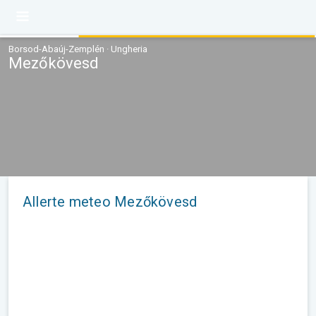
Borsod-Abaúj-Zemplén · Ungheria
Mezőkövesd
Allerte meteo Mezőkövesd