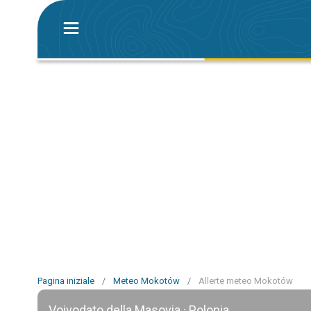
Pagina iniziale
/
Meteo Mokotów
/
Allerte meteo Mokotów
Voivodato della Masovia · Polonia