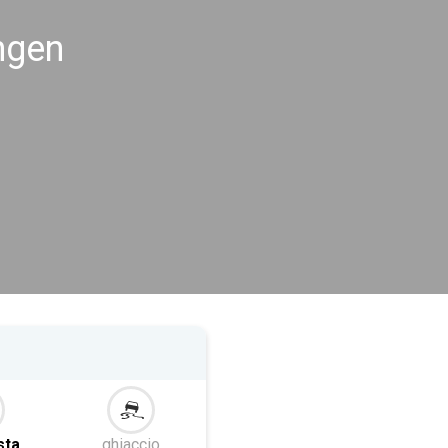
ngen
sta
ghiaccio