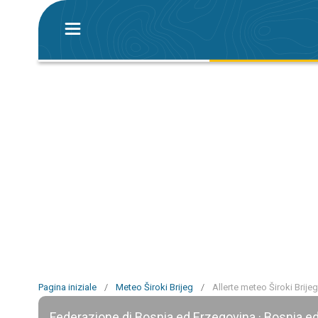
Pagina iniziale
/
Meteo Široki Brijeg
/
Allerte meteo Široki Brijeg
Federazione di Bosnia ed Erzegovina · Bosnia e