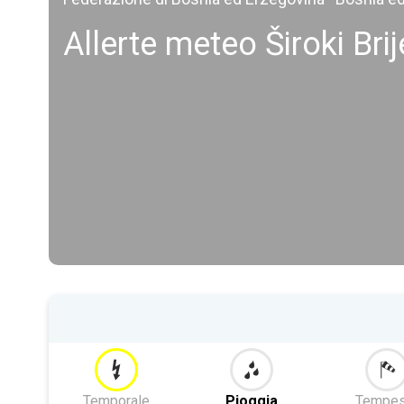
Allerte meteo Široki Bri
Temporale
Pioggia
Tempes