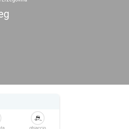
jeg
ta
ghiaccio