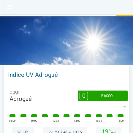
Indice UV Adrogué
oggi
0
BASSO
Adrogué
08:00
10:00
12:00
14:00
16:00
18:00
13°
0 h
07:43
18:16