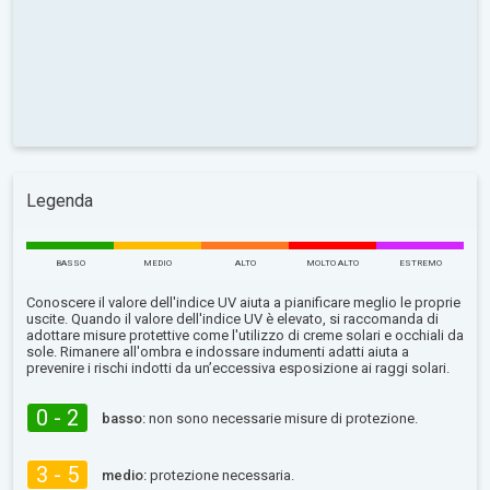
Legenda
BASSO
MEDIO
ALTO
MOLTO ALTO
ESTREMO
Conoscere il valore dell'indice UV aiuta a pianificare meglio le proprie
uscite. Quando il valore dell'indice UV è elevato, si raccomanda di
adottare misure protettive come l'utilizzo di creme solari e occhiali da
sole. Rimanere all'ombra e indossare indumenti adatti aiuta a
prevenire i rischi indotti da un’eccessiva esposizione ai raggi solari.
0 - 2
basso:
non sono necessarie misure di protezione.
3 - 5
medio:
protezione necessaria.