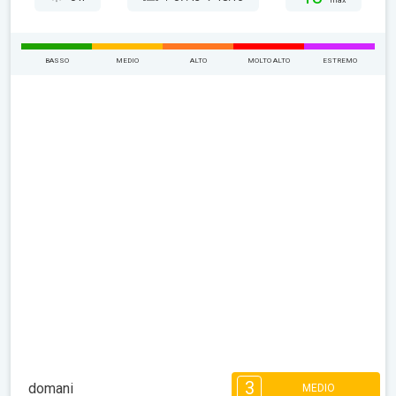
max
BASSO
MEDIO
ALTO
MOLTO ALTO
ESTREMO
3
domani
MEDIO