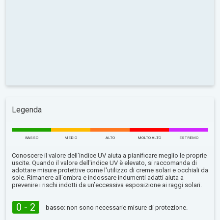
Legenda
BASSO
MEDIO
ALTO
MOLTO ALTO
ESTREMO
Conoscere il valore dell'indice UV aiuta a pianificare meglio le proprie
uscite. Quando il valore dell'indice UV è elevato, si raccomanda di
adottare misure protettive come l'utilizzo di creme solari e occhiali da
sole. Rimanere all'ombra e indossare indumenti adatti aiuta a
prevenire i rischi indotti da un’eccessiva esposizione ai raggi solari.
0 - 2
basso:
non sono necessarie misure di protezione.