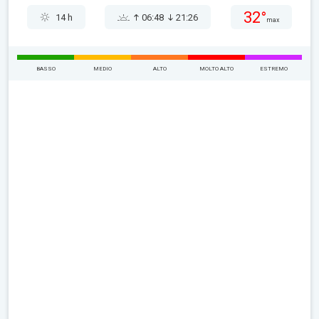
32°
14 h
06:48
21:26
max
BASSO
MEDIO
ALTO
MOLTO ALTO
ESTREMO