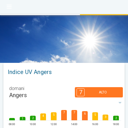
Indice UV Angers
domani
7
ALTO
Angers
7
7
6
5
5
4
3
2
2
1
08:00
10:00
12:00
14:00
16:00
18:00