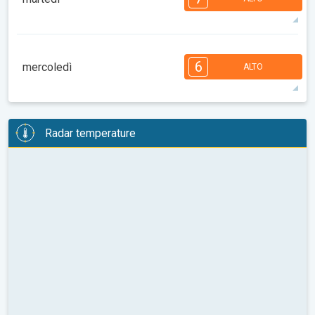
08:00
10:00
12:00
14:00
16:00
18:00
31°
11 h
06:49
20:56
max
7
7
6
6
5
4
3
2
2
1
6
mercoledì
ALTO
08:00
10:00
12:00
14:00
16:00
18:00
32°
12 h
06:50
20:55
max
6
6
6
6
5
5
4
3
2
2
1
Radar temperature
08:00
10:00
12:00
14:00
16:00
18:00
33°
12 h
06:51
20:53
max