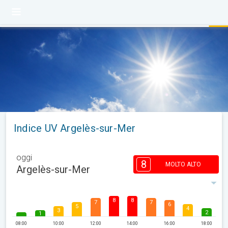
Indice UV Argelès-sur-Mer
oggi
8
MOLTO ALTO
Argelès-sur-Mer
8
8
7
7
6
5
4
3
2
1
08:00
10:00
12:00
14:00
16:00
18:00