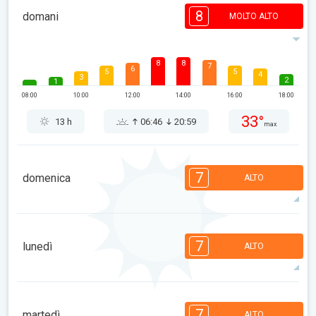
8
domani
MOLTO ALTO
8
8
7
6
5
5
4
3
2
1
08:00
10:00
12:00
14:00
16:00
18:00
33°
13 h
06:46
20:59
max
7
domenica
ALTO
7
6
6
5
5
4
3
3
2
1
7
lunedì
ALTO
08:00
10:00
12:00
14:00
16:00
18:00
32°
10 h
06:48
20:57
max
7
7
6
6
5
4
3
2
2
1
7
martedì
ALTO