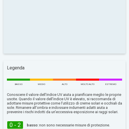
Legenda
BASSO
MEDIO
ALTO
MOLTO ALTO
ESTREMO
Conoscere il valore dell'indice UV aiuta a pianificare meglio le proprie
uscite. Quando il valore dell'indice UV è elevato, si raccomanda di
adottare misure protettive come l'utilizzo di creme solari e occhiali da
sole. Rimanere all'ombra e indossare indumenti adatti aiuta a
prevenire i rischi indotti da un’eccessiva esposizione ai raggi solari.
0 - 2
basso:
non sono necessarie misure di protezione.