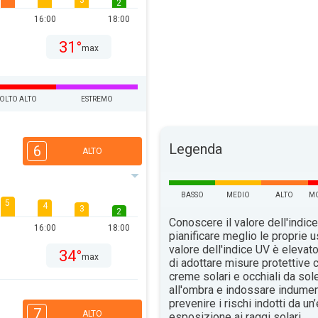
3
2
16:00
18:00
31°
max
OLTO ALTO
ESTREMO
Legenda
6
ALTO
BASSO
MEDIO
ALTO
MO
5
4
3
2
Conoscere il valore dell'indice
16:00
18:00
pianificare meglio le proprie u
valore dell'indice UV è elevat
34°
max
di adottare misure protettive c
creme solari e occhiali da sol
all'ombra e indossare indument
prevenire i rischi indotti da u
7
ALTO
esposizione ai raggi solari.