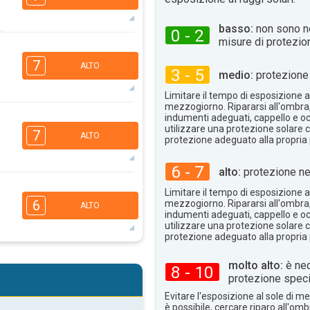
basso:
non sono n
0 - 2
misure di protezio
6
5
3
2
7
ALTO
3 - 5
16:00
18:00
medio:
protezione 
Limitare il tempo di esposizione al
31°
max
mezzogiorno. Ripararsi all'ombra
6
indumenti adeguati, cappello e occ
5
3
2
utilizzare una protezione solare c
7
ALTO
protezione adeguato alla propria 
16:00
18:00
30°
6 - 7
alto:
protezione ne
max
6
5
Limitare il tempo di esposizione al
3
2
6
mezzogiorno. Ripararsi all'ombra
ALTO
16:00
18:00
indumenti adeguati, cappello e occ
utilizzare una protezione solare c
protezione adeguato alla propria 
34°
max
5
4
3
molto alto:
è nec
2
8 - 10
protezione speci
16:00
18:00
Evitare l'esposizione al sole di 
36°
è possibile, cercare riparo all'om
max