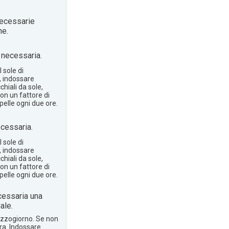
ecessarie
ne.
necessaria.
 sole di
, indossare
hiali da sole,
on un fattore di
pelle ogni due ore.
cessaria.
 sole di
, indossare
hiali da sole,
on un fattore di
pelle ogni due ore.
essaria una
ale.
mezzogiorno. Se non
bra. Indossare