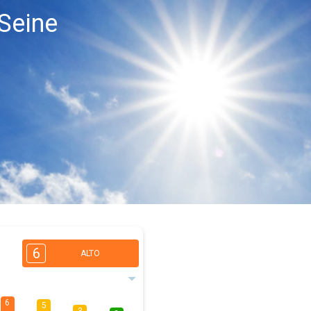
-Seine
6
ALTO
6
5