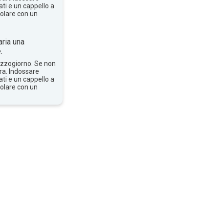
ti e un cappello a
solare con un
ria una
.
mezzogiorno. Se non
bra. Indossare
ti e un cappello a
solare con un