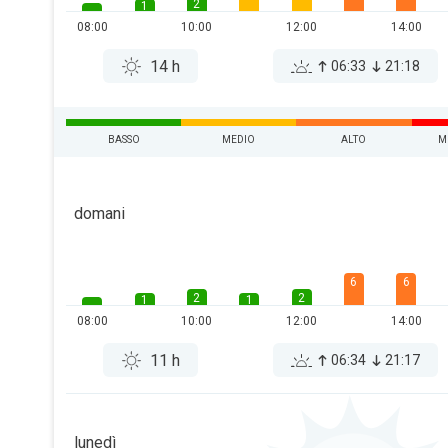
2
1
08:00
10:00
12:00
14:00
14 h
06:33
21:18
BASSO
MEDIO
ALTO
M
domani
6
6
2
2
1
1
08:00
10:00
12:00
14:00
11 h
06:34
21:17
lunedì