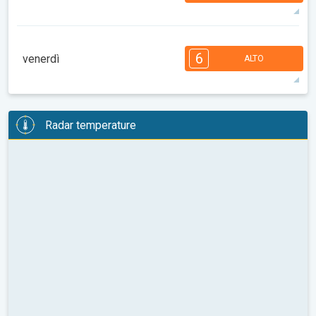
31°
9 h
06:06
20:25
max
7
6
5
5
5
4
3
2
2
1
1
6
venerdì
ALTO
08:00
10:00
12:00
14:00
16:00
18:00
31°
11 h
06:07
20:23
max
6
6
6
6
5
5
4
3
2
2
1
Radar temperature
08:00
10:00
12:00
14:00
16:00
18:00
31°
12 h
06:08
20:21
max