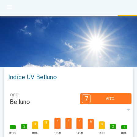
Indice UV Belluno
oggi
7
ALTO
Belluno
7
7
7
6
5
4
4
2
2
1
1
08:00
10:00
12:00
14:00
16:00
18:00