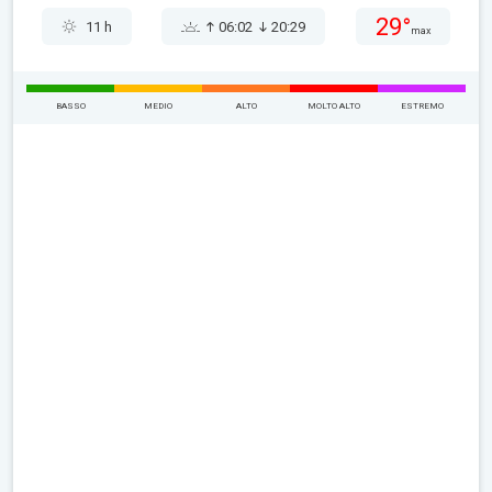
29°
11 h
06:02
20:29
max
BASSO
MEDIO
ALTO
MOLTO ALTO
ESTREMO