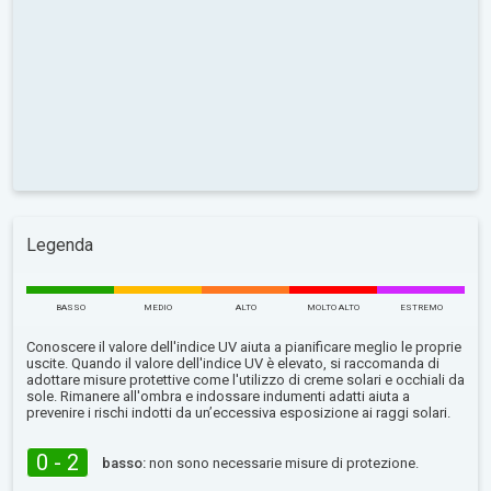
Legenda
BASSO
MEDIO
ALTO
MOLTO ALTO
ESTREMO
Conoscere il valore dell'indice UV aiuta a pianificare meglio le proprie
uscite. Quando il valore dell'indice UV è elevato, si raccomanda di
adottare misure protettive come l'utilizzo di creme solari e occhiali da
sole. Rimanere all'ombra e indossare indumenti adatti aiuta a
prevenire i rischi indotti da un’eccessiva esposizione ai raggi solari.
0 - 2
basso:
non sono necessarie misure di protezione.