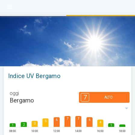
Indice UV Bergamo
oggi
7
ALTO
Bergamo
7
7
6
6
5
4
3
2
1
1
08:00
10:00
12:00
14:00
16:00
18:00