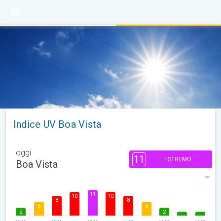
Indice UV Boa Vista
oggi
11
ESTREMO
Boa Vista
11
10
10
8
8
5
5
2
2