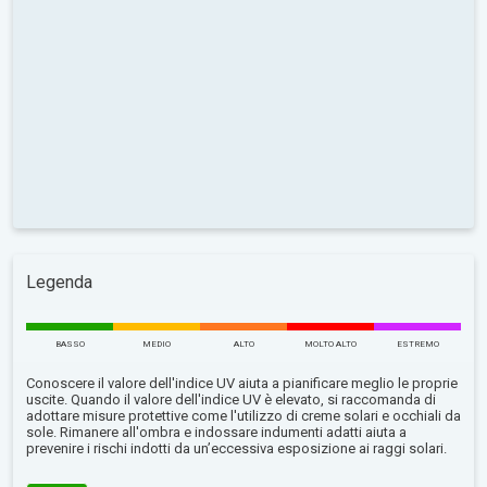
Legenda
BASSO
MEDIO
ALTO
MOLTO ALTO
ESTREMO
Conoscere il valore dell'indice UV aiuta a pianificare meglio le proprie
uscite. Quando il valore dell'indice UV è elevato, si raccomanda di
adottare misure protettive come l'utilizzo di creme solari e occhiali da
sole. Rimanere all'ombra e indossare indumenti adatti aiuta a
prevenire i rischi indotti da un’eccessiva esposizione ai raggi solari.