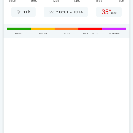
08:00
10:00
12:00
14:00
16:00
18:00
35°
11 h
06:01
18:14
max
BASSO
MEDIO
ALTO
MOLTO ALTO
ESTREMO