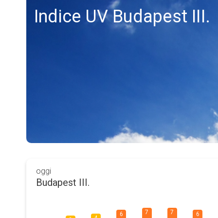
Indice UV Budapest III.
oggi
Budapest III.
7
7
6
6