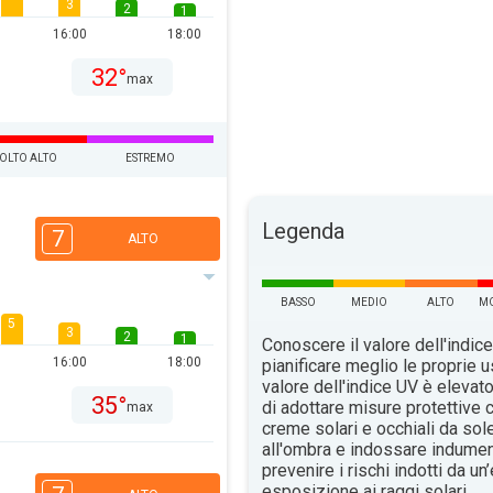
3
2
1
16:00
18:00
32°
max
OLTO ALTO
ESTREMO
Legenda
7
ALTO
BASSO
MEDIO
ALTO
MO
5
3
2
1
Conoscere il valore dell'indice
16:00
18:00
pianificare meglio le proprie u
valore dell'indice UV è elevat
35°
di adottare misure protettive c
max
creme solari e occhiali da sol
all'ombra e indossare indument
prevenire i rischi indotti da u
esposizione ai raggi solari.