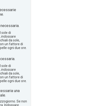
ecessarie
ne.
necessaria.
 sole di
, indossare
hiali da sole,
on un fattore di
pelle ogni due ore.
cessaria.
 sole di
, indossare
hiali da sole,
on un fattore di
pelle ogni due ore.
essaria una
ale.
mezzogiorno. Se non
bra. Indossare