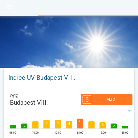
Indice UV Budapest VIII.
oggi
6
ALTO
Budapest VIII.
6
5
5
4
4
4
3
2
2
1
08:00
10:00
12:00
14:00
16:00
18:00