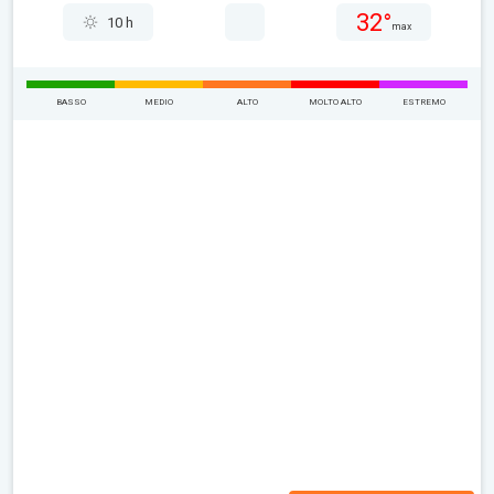
32°
10 h
max
BASSO
MEDIO
ALTO
MOLTO ALTO
ESTREMO