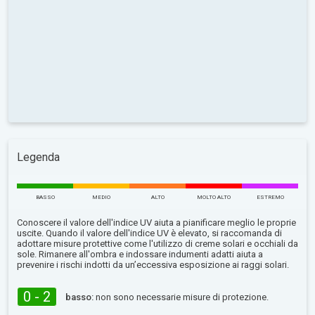
Legenda
BASSO
MEDIO
ALTO
MOLTO ALTO
ESTREMO
Conoscere il valore dell'indice UV aiuta a pianificare meglio le proprie
uscite. Quando il valore dell'indice UV è elevato, si raccomanda di
adottare misure protettive come l'utilizzo di creme solari e occhiali da
sole. Rimanere all'ombra e indossare indumenti adatti aiuta a
prevenire i rischi indotti da un’eccessiva esposizione ai raggi solari.
0 - 2
basso:
non sono necessarie misure di protezione.