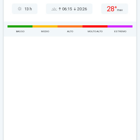
28°
13 h
06:15
20:26
max
BASSO
MEDIO
ALTO
MOLTO ALTO
ESTREMO