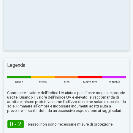
Legenda
BASSO
MEDIO
ALTO
MOLTO ALTO
ESTREMO
Conoscere il valore dell'indice UV aiuta a pianificare meglio le proprie
uscite. Quando il valore dell'indice UV è elevato, si raccomanda di
adottare misure protettive come l'utilizzo di creme solari e occhiali da
sole. Rimanere all'ombra e indossare indumenti adatti aiuta a
prevenire i rischi indotti da un’eccessiva esposizione ai raggi solari.
0 - 2
basso:
non sono necessarie misure di protezione.