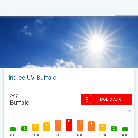
Indice UV Buffalo
oggi
8
MOLTO ALTO
Buffalo
8
7
7
6
5
4
4
2
2
1
1
08:00
10:00
12:00
14:00
16:00
18:00