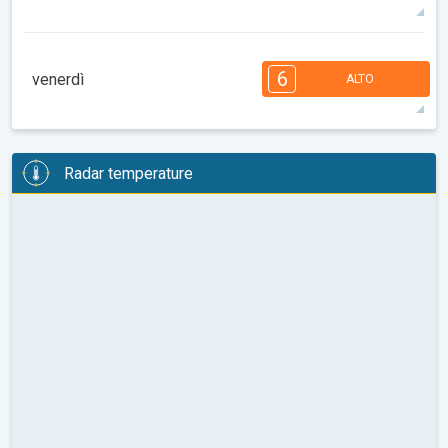
26°
11 h
06:18
20:21
max
7
6
6
6
5
4
4
2
1
1
6
venerdì
ALTO
08:00
10:00
12:00
14:00
16:00
18:00
26°
7 h
06:19
20:20
max
6
6
6
6
5
4
4
3
2
2
1
Radar temperature
08:00
10:00
12:00
14:00
16:00
18:00
24°
7 h
06:20
20:19
max