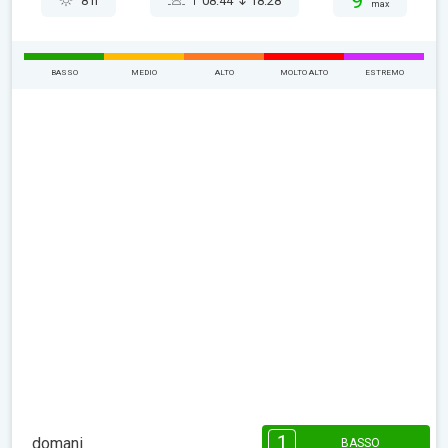
9°
8 h
08:44
18:28
max
BASSO
MEDIO
ALTO
MOLTO ALTO
ESTREMO
1
domani
BASSO