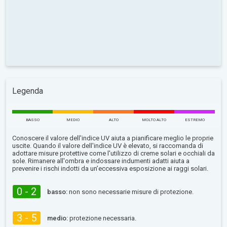
Legenda
BASSO
MEDIO
ALTO
MOLTO ALTO
ESTREMO
Conoscere il valore dell'indice UV aiuta a pianificare meglio le proprie
uscite. Quando il valore dell'indice UV è elevato, si raccomanda di
adottare misure protettive come l'utilizzo di creme solari e occhiali da
sole. Rimanere all'ombra e indossare indumenti adatti aiuta a
prevenire i rischi indotti da un’eccessiva esposizione ai raggi solari.
0 - 2
basso:
non sono necessarie misure di protezione.
3 - 5
medio:
protezione necessaria.