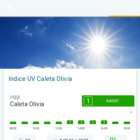
Indice UV Caleta Olivia
oggi
1
BASSO
Caleta Olivia
1
1
1
1
08:00
10:00
12:00
14:00
16:00
18:00