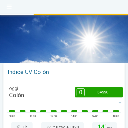
Indice UV Colón
oggi
0
BASSO
Colón
08:00
10:00
12:00
14:00
16:00
18:00
14°
1 h
07:52
18:28