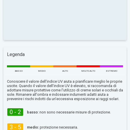
Legenda
BASSO
MEDIO
ALTO
MOLTO ALTO
ESTREMO
Conoscere il valore dell'indice UV aiuta a pianificare meglio le proprie
uscite. Quando il valore dell'indice UV è elevato, si raccomanda di
adottare misure protettive come l'utilizzo di creme solari e occhiali da
sole. Rimanere all'ombra e indossare indumenti adatti aiuta a
prevenire i rischi indotti da un’eccessiva esposizione ai raggi solari.
0 - 2
basso:
non sono necessarie misure di protezione.
3 - 5
medio:
protezione necessaria.