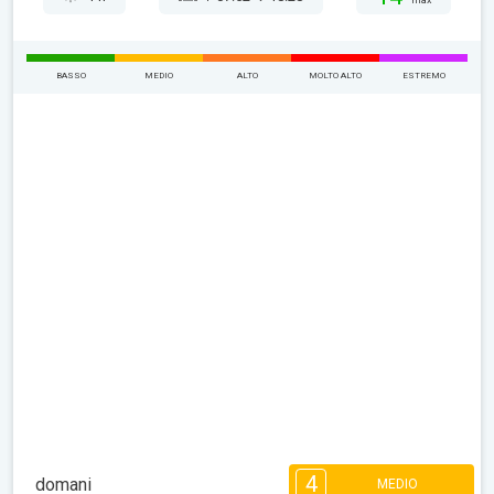
max
BASSO
MEDIO
ALTO
MOLTO ALTO
ESTREMO
4
domani
MEDIO