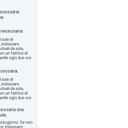
ecessarie
ne.
necessaria.
 sole di
, indossare
hiali da sole,
on un fattore di
pelle ogni due ore.
cessaria.
 sole di
, indossare
hiali da sole,
on un fattore di
pelle ogni due ore.
essaria una
ale.
mezzogiorno. Se non
bra. Indossare