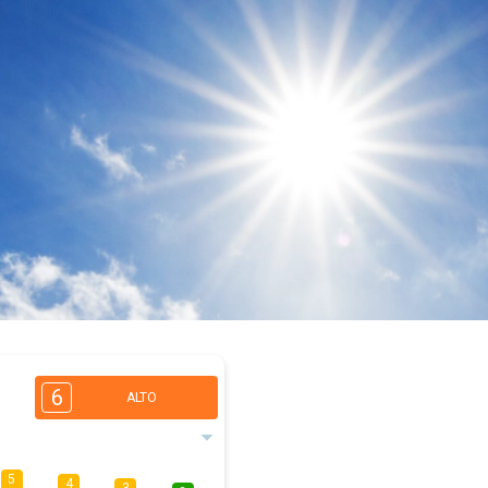
6
ALTO
5
4