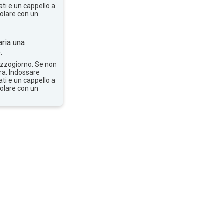
ti e un cappello a
solare con un
ria una
.
mezzogiorno. Se non
bra. Indossare
ti e un cappello a
solare con un