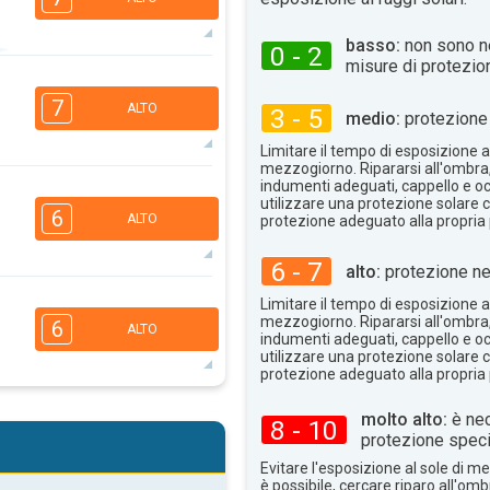
basso:
non sono n
0 - 2
misure di protezio
6
5
3
2
7
ALTO
3 - 5
medio:
protezione 
16:00
18:00
Limitare il tempo di esposizione al
30°
max
mezzogiorno. Ripararsi all'ombra
indumenti adeguati, cappello e occ
6
5
3
utilizzare una protezione solare c
2
6
ALTO
protezione adeguato alla propria 
16:00
18:00
6 - 7
34°
alto:
protezione ne
max
5
4
Limitare il tempo di esposizione al
3
2
mezzogiorno. Ripararsi all'ombra
6
ALTO
16:00
18:00
indumenti adeguati, cappello e occ
utilizzare una protezione solare c
protezione adeguato alla propria 
36°
max
5
4
molto alto:
è nec
3
8 - 10
2
protezione speci
16:00
18:00
Evitare l'esposizione al sole di 
è possibile, cercare riparo all'om