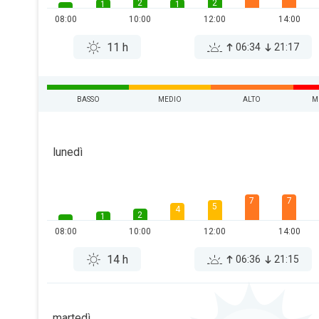
2
2
1
1
08:00
10:00
12:00
14:00
11 h
06:34
21:17
BASSO
MEDIO
ALTO
M
lunedì
7
7
5
4
2
1
08:00
10:00
12:00
14:00
14 h
06:36
21:15
martedì