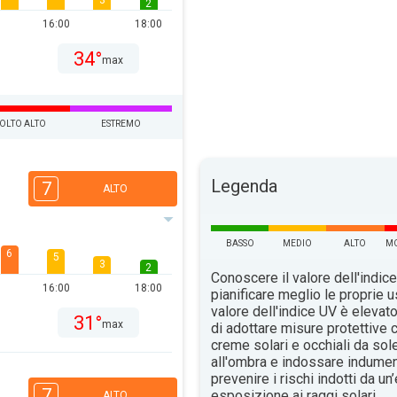
3
2
16:00
18:00
34°
max
OLTO ALTO
ESTREMO
Legenda
7
ALTO
BASSO
MEDIO
ALTO
MO
6
5
3
2
Conoscere il valore dell'indice
16:00
18:00
pianificare meglio le proprie u
valore dell'indice UV è elevat
31°
max
di adottare misure protettive c
creme solari e occhiali da sol
all'ombra e indossare indument
prevenire i rischi indotti da u
7
esposizione ai raggi solari.
ALTO