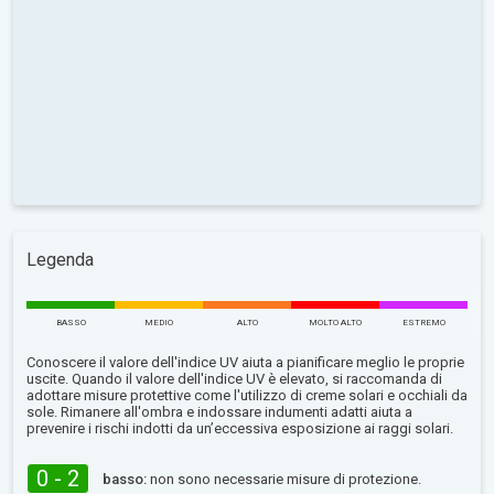
Legenda
BASSO
MEDIO
ALTO
MOLTO ALTO
ESTREMO
Conoscere il valore dell'indice UV aiuta a pianificare meglio le proprie
uscite. Quando il valore dell'indice UV è elevato, si raccomanda di
adottare misure protettive come l'utilizzo di creme solari e occhiali da
sole. Rimanere all'ombra e indossare indumenti adatti aiuta a
prevenire i rischi indotti da un’eccessiva esposizione ai raggi solari.
0 - 2
basso:
non sono necessarie misure di protezione.