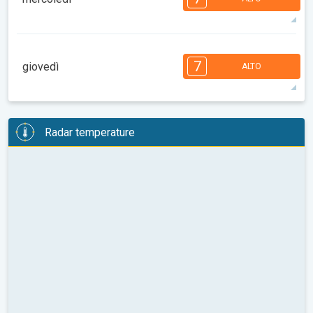
08:00
10:00
12:00
14:00
16:00
18:00
38°
14 h
05:49
19:57
max
7
7
6
6
5
4
3
2
2
1
1
7
giovedì
ALTO
08:00
10:00
12:00
14:00
16:00
18:00
36°
12 h
05:50
19:55
max
7
7
6
6
5
5
4
3
2
2
1
Radar temperature
08:00
10:00
12:00
14:00
16:00
18:00
33°
13 h
05:51
19:54
max