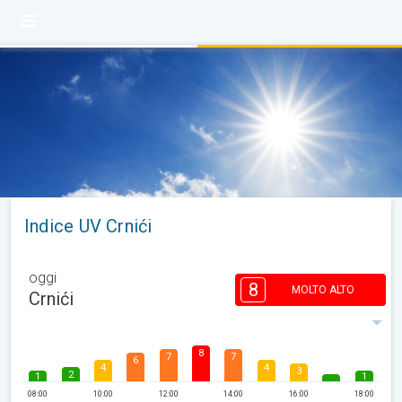
Indice UV Crnići
oggi
8
MOLTO ALTO
Crnići
8
7
7
6
4
4
3
2
1
1
08:00
10:00
12:00
14:00
16:00
18:00