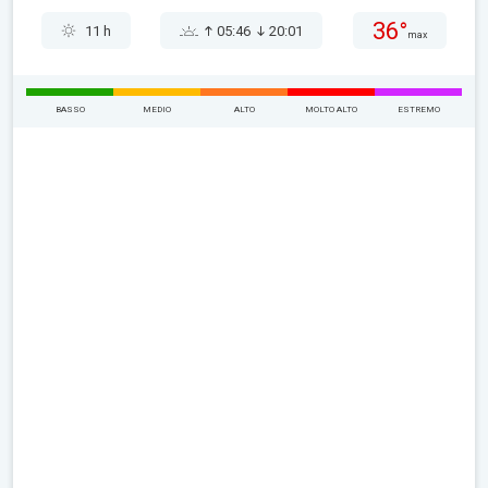
36°
11 h
05:46
20:01
max
BASSO
MEDIO
ALTO
MOLTO ALTO
ESTREMO