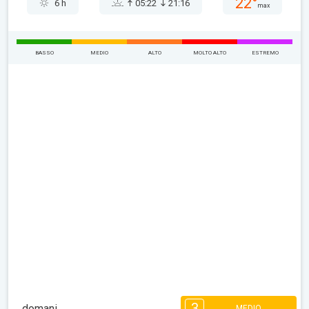
22°
6 h
05:22
21:16
max
BASSO
MEDIO
ALTO
MOLTO ALTO
ESTREMO
3
domani
MEDIO