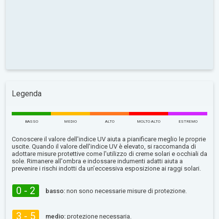
Legenda
BASSO
MEDIO
ALTO
MOLTO ALTO
ESTREMO
Conoscere il valore dell'indice UV aiuta a pianificare meglio le proprie
uscite. Quando il valore dell'indice UV è elevato, si raccomanda di
adottare misure protettive come l'utilizzo di creme solari e occhiali da
sole. Rimanere all'ombra e indossare indumenti adatti aiuta a
prevenire i rischi indotti da un’eccessiva esposizione ai raggi solari.
0 - 2
basso:
non sono necessarie misure di protezione.
3 - 5
medio:
protezione necessaria.