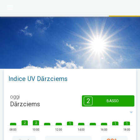
Indice UV Dārzciems
oggi
2
BASSO
Dārzciems
2
2
1
1
1
08:00
10:00
12:00
14:00
16:00
18:00