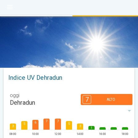
Indice UV Dehradun
oggi
7
ALTO
Dehradun
7
7
6
5
5
3
3
1
08:00
10:00
12:00
14:00
16:00
18:00