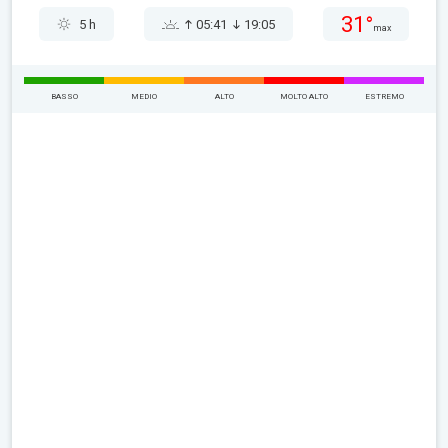
31°
5 h
05:41
19:05
max
BASSO
MEDIO
ALTO
MOLTO ALTO
ESTREMO