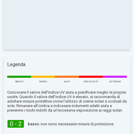
Legenda
BASSO
MEDIO
ALTO
MOLTO ALTO
ESTREMO
Conoscere il valore dell'indice UV aiuta a pianificare meglio le proprie
uscite. Quando il valore dell'indice UV è elevato, si raccomanda di
adottare misure protettive come l'utilizzo di creme solari e occhiali da
sole. Rimanere all'ombra e indossare indumenti adatti aiuta a
prevenire i rischi indotti da un’eccessiva esposizione ai raggi solari.
0 - 2
basso:
non sono necessarie misure di protezione.