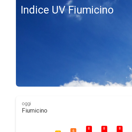
Indice UV Fiumicino
oggi
Fiumicino
8
8
8
6