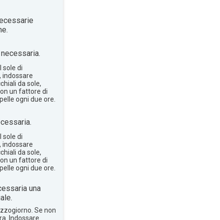
ecessarie
ne.
necessaria.
 sole di
, indossare
hiali da sole,
on un fattore di
pelle ogni due ore.
cessaria.
 sole di
, indossare
hiali da sole,
on un fattore di
pelle ogni due ore.
essaria una
ale.
mezzogiorno. Se non
bra. Indossare