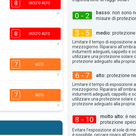
8
MOLTO ALTO
basso:
non sono n
0 - 2
misure di protezio
6
4
3
3 - 5
1
medio:
protezione 
8
MOLTO ALTO
16:00
18:00
Limitare il tempo di esposizione al
mezzogiorno. Ripararsi all'ombra
33°
max
indumenti adeguati, cappello e occ
utilizzare una protezione solare c
6
4
protezione adeguato alla propria 
2
1
7
ALTO
16:00
18:00
6 - 7
alto:
protezione ne
33°
max
Limitare il tempo di esposizione al
5
4
mezzogiorno. Ripararsi all'ombra
2
1
7
indumenti adeguati, cappello e occ
ALTO
16:00
18:00
utilizzare una protezione solare c
protezione adeguato alla propria 
33°
max
molto alto:
è nec
8 - 10
5
4
protezione speci
2
1
16:00
18:00
Evitare l'esposizione al sole di 
è possibile, cercare riparo all'om