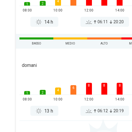
4
2
1
08:00
10:00
12:00
14:00
14 h
06:11
20:20
BASSO
MEDIO
ALTO
M
domani
8
8
8
6
4
2
1
08:00
10:00
12:00
14:00
13 h
06:12
20:19