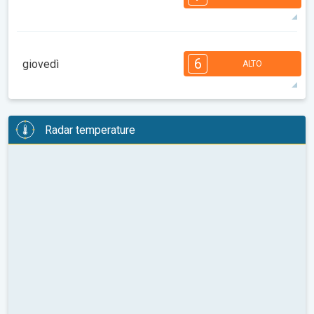
08:00
10:00
12:00
14:00
16:00
18:00
38°
14 h
05:45
19:58
max
7
7
6
6
5
4
3
2
2
1
1
6
giovedì
ALTO
08:00
10:00
12:00
14:00
16:00
18:00
33°
13 h
05:46
19:57
max
6
6
6
6
5
5
4
3
2
2
1
Radar temperature
08:00
10:00
12:00
14:00
16:00
18:00
30°
13 h
05:47
19:55
max