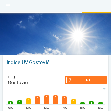
Indice UV Gostovići
oggi
7
ALTO
Gostovići
7
7
6
6
4
3
2
1
1
08:00
10:00
12:00
14:00
16:00
18:00