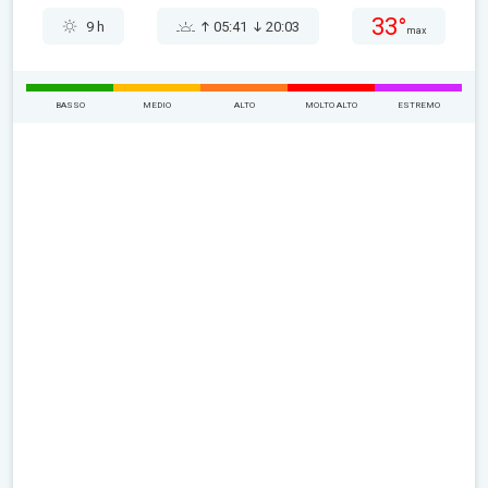
33°
9 h
05:41
20:03
max
BASSO
MEDIO
ALTO
MOLTO ALTO
ESTREMO