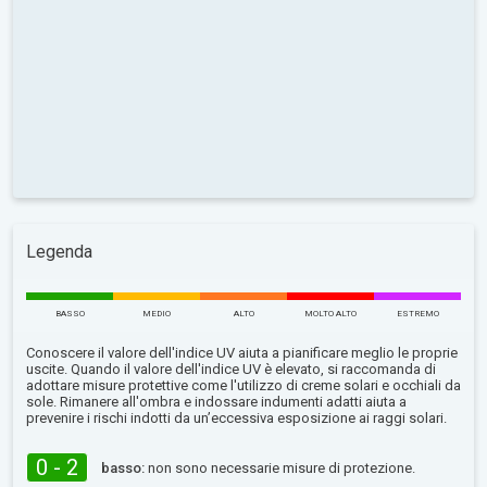
Legenda
BASSO
MEDIO
ALTO
MOLTO ALTO
ESTREMO
Conoscere il valore dell'indice UV aiuta a pianificare meglio le proprie
uscite. Quando il valore dell'indice UV è elevato, si raccomanda di
adottare misure protettive come l'utilizzo di creme solari e occhiali da
sole. Rimanere all'ombra e indossare indumenti adatti aiuta a
prevenire i rischi indotti da un’eccessiva esposizione ai raggi solari.
0 - 2
basso:
non sono necessarie misure di protezione.