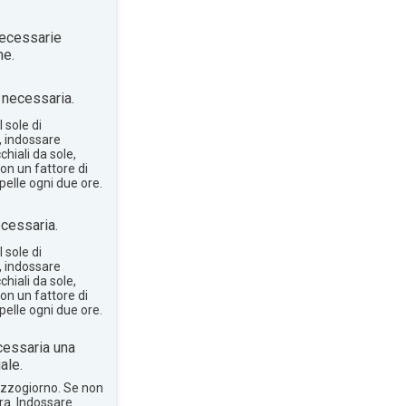
ecessarie
ne.
necessaria.
 sole di
, indossare
hiali da sole,
on un fattore di
pelle ogni due ore.
cessaria.
 sole di
, indossare
hiali da sole,
on un fattore di
pelle ogni due ore.
essaria una
ale.
mezzogiorno. Se non
bra. Indossare