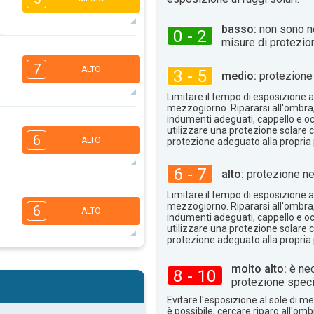
basso:
non sono n
0 - 2
misure di protezio
5
3
2
1
7
ALTO
3 - 5
16:00
18:00
medio:
protezione 
35°
Limitare il tempo di esposizione al
max
mezzogiorno. Ripararsi all'ombra
indumenti adeguati, cappello e occ
6
4
3
utilizzare una protezione solare c
1
6
ALTO
protezione adeguato alla propria 
16:00
18:00
6 - 7
30°
alto:
protezione ne
max
5
4
Limitare il tempo di esposizione al
3
2
mezzogiorno. Ripararsi all'ombra
6
ALTO
16:00
18:00
indumenti adeguati, cappello e occ
utilizzare una protezione solare c
protezione adeguato alla propria 
32°
max
5
4
molto alto:
è nec
8 - 10
2
2
protezione speci
16:00
18:00
Evitare l'esposizione al sole di 
è possibile, cercare riparo all'om