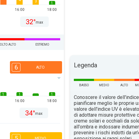
4
3
1
16:00
18:00
32°
max
OLTO ALTO
ESTREMO
Legenda
6
ALTO
BASSO
MEDIO
ALTO
MO
1
1
1
Conoscere il valore dell'indice
16:00
18:00
pianificare meglio le proprie u
valore dell'indice UV è elevat
34°
max
di adottare misure protettive c
creme solari e occhiali da sol
all'ombra e indossare indument
prevenire i rischi indotti da u
5
esposizione ai raggi solari.
MEDIO