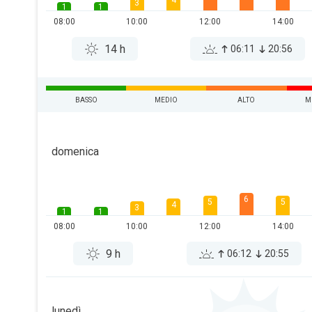
4
3
1
1
08:00
10:00
12:00
14:00
14 h
06:11
20:56
BASSO
MEDIO
ALTO
M
domenica
6
5
5
4
3
1
1
08:00
10:00
12:00
14:00
9 h
06:12
20:55
lunedì