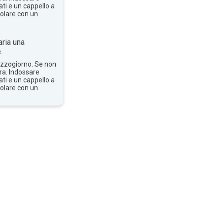
ti e un cappello a
solare con un
ria una
.
mezzogiorno. Se non
bra. Indossare
ti e un cappello a
solare con un