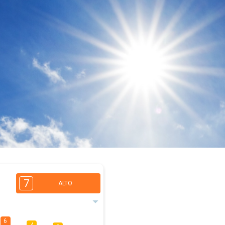
7
ALTO
6