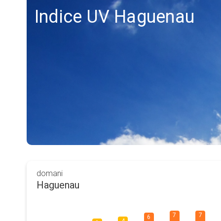
Indice UV Haguenau
domani
Haguenau
7
7
6