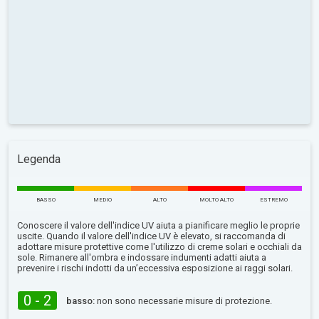
Legenda
BASSO
MEDIO
ALTO
MOLTO ALTO
ESTREMO
Conoscere il valore dell'indice UV aiuta a pianificare meglio le proprie
uscite. Quando il valore dell'indice UV è elevato, si raccomanda di
adottare misure protettive come l'utilizzo di creme solari e occhiali da
sole. Rimanere all'ombra e indossare indumenti adatti aiuta a
prevenire i rischi indotti da un’eccessiva esposizione ai raggi solari.
0 - 2
basso:
non sono necessarie misure di protezione.