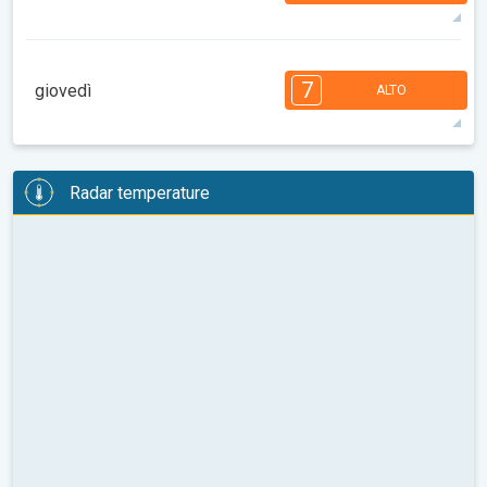
08:00
10:00
12:00
14:00
16:00
18:00
32°
14 h
06:23
20:28
max
7
7
7
6
6
5
4
3
3
2
2
7
giovedì
ALTO
08:00
10:00
12:00
14:00
16:00
18:00
33°
14 h
06:24
20:27
max
7
7
7
6
6
5
4
3
2
2
1
Radar temperature
08:00
10:00
12:00
14:00
16:00
18:00
33°
10 h
06:25
20:25
max