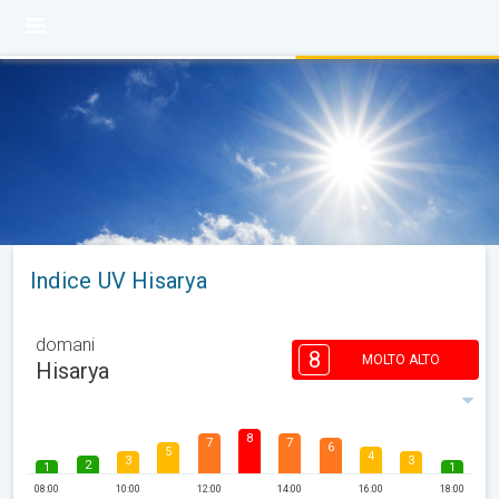
Indice UV Hisarya
domani
8
MOLTO ALTO
Hisarya
8
7
7
6
5
4
3
3
2
1
1
08:00
10:00
12:00
14:00
16:00
18:00