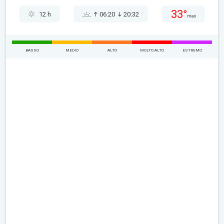
33°
12 h
06:20
20:32
max
BASSO
MEDIO
ALTO
MOLTO ALTO
ESTREMO