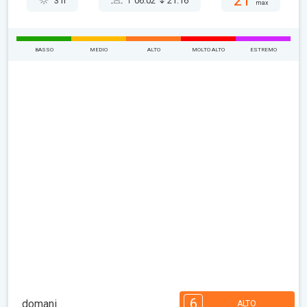
21°
3 h
06:02
21:16
max
BASSO
MEDIO
ALTO
MOLTO ALTO
ESTREMO
6
domani
ALTO