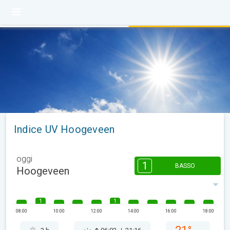
Indice UV Hoogeveen
oggi
1
BASSO
Hoogeveen
1
1
08:00
10:00
12:00
14:00
16:00
18:00