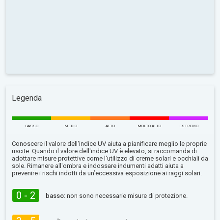
Legenda
BASSO
MEDIO
ALTO
MOLTO ALTO
ESTREMO
Conoscere il valore dell'indice UV aiuta a pianificare meglio le proprie
uscite. Quando il valore dell'indice UV è elevato, si raccomanda di
adottare misure protettive come l'utilizzo di creme solari e occhiali da
sole. Rimanere all'ombra e indossare indumenti adatti aiuta a
prevenire i rischi indotti da un’eccessiva esposizione ai raggi solari.
0 - 2
basso:
non sono necessarie misure di protezione.