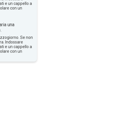
ti e un cappello a
solare con un
ria una
.
mezzogiorno. Se non
bra. Indossare
ti e un cappello a
solare con un