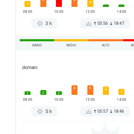
6
6
4
3
08:00
10:00
12:00
14:00
3 h
05:56
18:47
BASSO
MEDIO
ALTO
M
domani
6
6
5
3
2
1
1
08:00
10:00
12:00
14:00
5 h
05:57
18:46