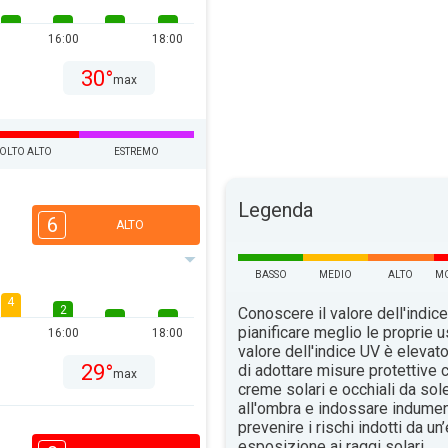
16:00
18:00
30°
max
OLTO ALTO
ESTREMO
Legenda
6
ALTO
BASSO
MEDIO
ALTO
MO
4
2
Conoscere il valore dell'indice
pianificare meglio le proprie u
16:00
18:00
valore dell'indice UV è elevat
29°
di adottare misure protettive c
max
creme solari e occhiali da sol
all'ombra e indossare indument
prevenire i rischi indotti da u
esposizione ai raggi solari.