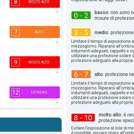
8
MOLTO ALTO
basso:
non sono n
0 - 2
misure di protezio
2
3 - 5
1
7
medio:
protezione 
ALTO
16:00
18:00
Limitare il tempo di esposizione al
mezzogiorno. Ripararsi all'ombra
31°
max
indumenti adeguati, cappello e occ
utilizzare una protezione solare c
3
2
protezione adeguato alla propria 
9
MOLTO ALTO
16:00
18:00
6 - 7
alto:
protezione ne
32°
max
Limitare il tempo di esposizione al
mezzogiorno. Ripararsi all'ombra
12
2
1
ESTREMO
indumenti adeguati, cappello e occ
utilizzare una protezione solare c
16:00
18:00
protezione adeguato alla propria 
31°
max
molto alto:
è nec
8 - 10
8
protezione speci
5
2
Evitare l'esposizione al sole di 
16:00
18:00
è possibile, cercare riparo all'om