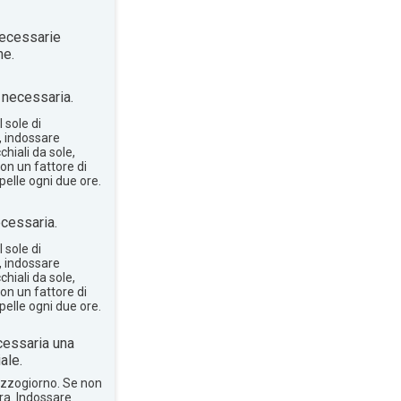
ecessarie
ne.
necessaria.
 sole di
, indossare
hiali da sole,
on un fattore di
pelle ogni due ore.
cessaria.
 sole di
, indossare
hiali da sole,
on un fattore di
pelle ogni due ore.
essaria una
ale.
mezzogiorno. Se non
bra. Indossare