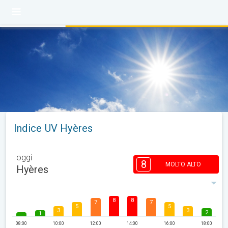
Indice UV Hyères
oggi
8
MOLTO ALTO
Hyères
8
8
7
7
5
5
3
3
2
1
08:00
10:00
12:00
14:00
16:00
18:00