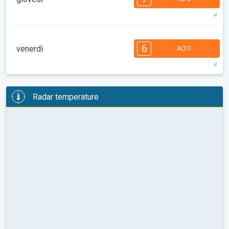
08:00
10:00
12:00
14:00
16:00
18:00
35°
12 h
06:37
20:42
max
7
6
6
6
4
4
3
3
2
1
6
venerdì
ALTO
08:00
10:00
12:00
14:00
16:00
18:00
37°
12 h
06:38
20:41
max
6
6
6
6
5
4
4
3
2
2
1
Radar temperature
08:00
10:00
12:00
14:00
16:00
18:00
36°
12 h
06:39
20:39
max