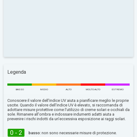
Legenda
BASSO
MEDIO
ALTO
MOLTO ALTO
ESTREMO
Conoscere il valore dell'indice UV aiuta a pianificare meglio le proprie
uscite. Quando il valore dell'indice UV è elevato, si raccomanda di
adottare misure protettive come l'utilizzo di creme solari e occhiali da
sole. Rimanere all'ombra e indossare indumenti adatti aiuta a
prevenire i rischi indotti da un’eccessiva esposizione ai raggi solari.
0 - 2
basso:
non sono necessarie misure di protezione.