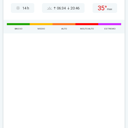
35°
14 h
06:34
20:46
max
BASSO
MEDIO
ALTO
MOLTO ALTO
ESTREMO