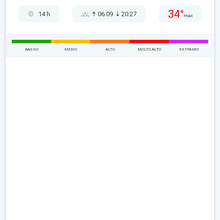
34°
14 h
06:09
20:27
max
BASSO
MEDIO
ALTO
MOLTO ALTO
ESTREMO