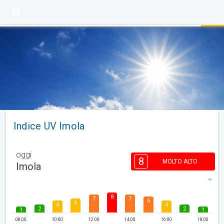
Indice UV Imola
oggi
8
MOLTO ALTO
Imola
8
7
7
6
5
4
4
2
2
1
1
08:00
10:00
12:00
14:00
16:00
18:00