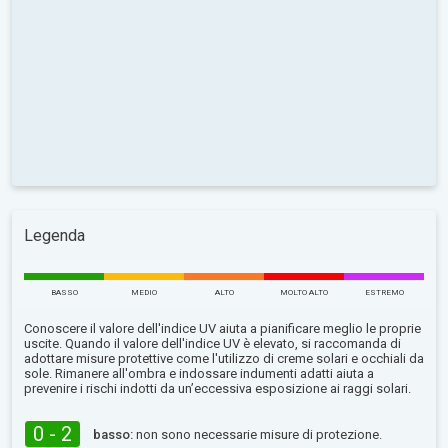
Legenda
BASSO
MEDIO
ALTO
MOLTO ALTO
ESTREMO
Conoscere il valore dell'indice UV aiuta a pianificare meglio le proprie
uscite. Quando il valore dell'indice UV è elevato, si raccomanda di
adottare misure protettive come l'utilizzo di creme solari e occhiali da
sole. Rimanere all'ombra e indossare indumenti adatti aiuta a
prevenire i rischi indotti da un’eccessiva esposizione ai raggi solari.
0 - 2
basso:
non sono necessarie misure di protezione.