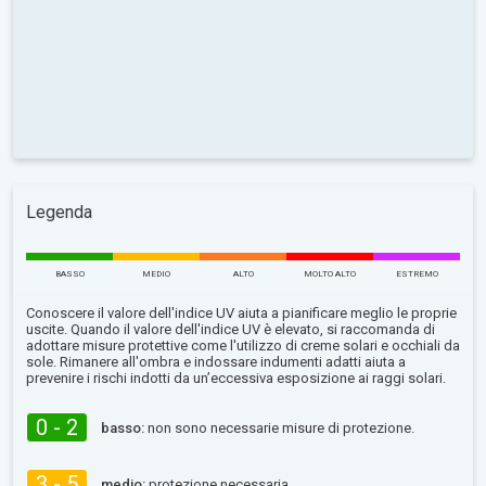
Legenda
BASSO
MEDIO
ALTO
MOLTO ALTO
ESTREMO
Conoscere il valore dell'indice UV aiuta a pianificare meglio le proprie
uscite. Quando il valore dell'indice UV è elevato, si raccomanda di
adottare misure protettive come l'utilizzo di creme solari e occhiali da
sole. Rimanere all'ombra e indossare indumenti adatti aiuta a
prevenire i rischi indotti da un’eccessiva esposizione ai raggi solari.
0 - 2
basso:
non sono necessarie misure di protezione.
3 - 5
medio:
protezione necessaria.