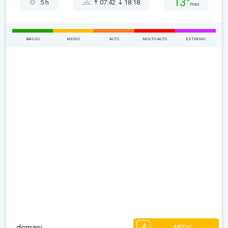
13°
5 h
07:42
18:18
max
BASSO
MEDIO
ALTO
MOLTO ALTO
ESTREMO
4
domani
MEDIO