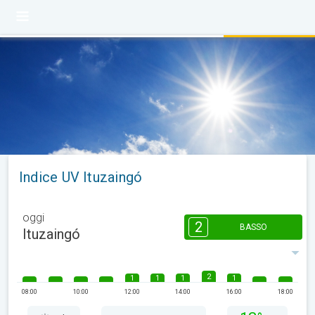
Indice UV Ituzaingó
oggi
2
BASSO
Ituzaingó
2
1
1
1
1
08:00
10:00
12:00
14:00
16:00
18:00