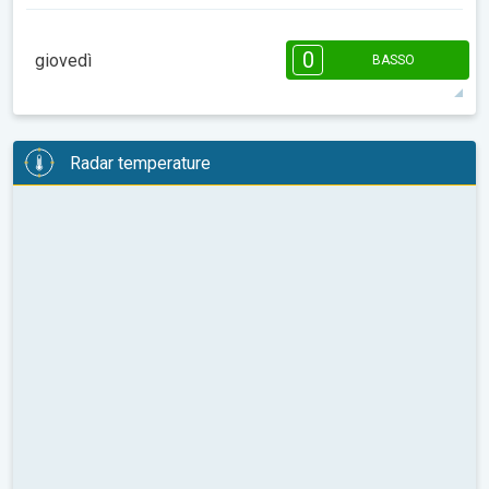
08:00
10:00
12:00
14:00
16:00
18:00
0
giovedì
BASSO
9°
0 h
07:37
18:21
max
08:00
10:00
12:00
14:00
16:00
18:00
Radar temperature
11°
0 h
07:36
18:22
max