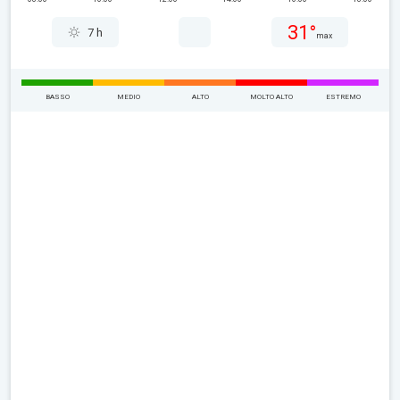
31°
7 h
max
BASSO
MEDIO
ALTO
MOLTO ALTO
ESTREMO