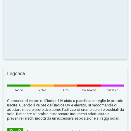
Legenda
BASSO
MEDIO
ALTO
MOLTO ALTO
ESTREMO
Conoscere il valore dell'indice UV aiuta a pianificare meglio le proprie
uscite. Quando il valore dell'indice UV è elevato, si raccomanda di
adottare misure protettive come l'utilizzo di creme solari e occhiali da
sole. Rimanere all'ombra e indossare indumenti adatti aiuta a
prevenire i rischi indotti da un’eccessiva esposizione ai raggi solari.