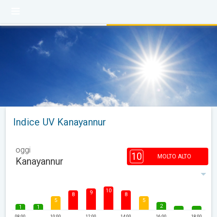
Indice UV Kanayannur
oggi
10
MOLTO ALTO
Kanayannur
10
9
8
8
5
5
2
1
1
08:00
10:00
12:00
14:00
16:00
18:00