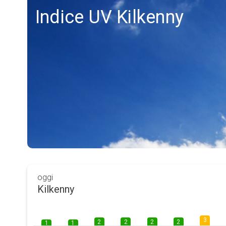
Indice UV Kilkenny
oggi
Kilkenny
3
2
2
2
2
1
1