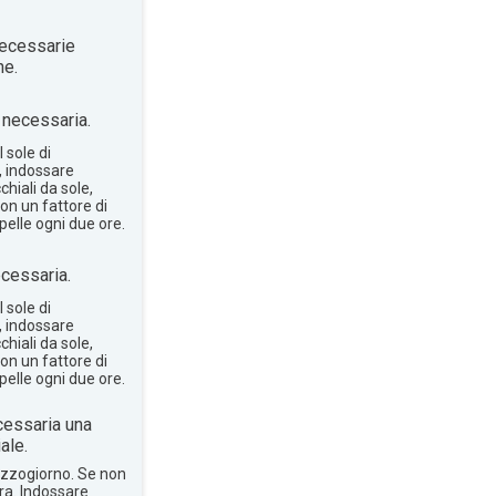
ecessarie
ne.
necessaria.
 sole di
, indossare
hiali da sole,
on un fattore di
pelle ogni due ore.
cessaria.
 sole di
, indossare
hiali da sole,
on un fattore di
pelle ogni due ore.
essaria una
ale.
mezzogiorno. Se non
bra. Indossare