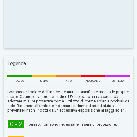
Legenda
BASSO
MEDIO
ALTO
MOLTO ALTO
ESTREMO
Conoscere il valore dell'indice UV aiuta a pianificare meglio le proprie
uscite. Quando il valore dell'indice UV è elevato, si raccomanda di
adottare misure protettive come l'utilizzo di creme solari e occhiali da
sole. Rimanere all'ombra e indossare indumenti adatti aiuta a
prevenire i rischi indotti da un’eccessiva esposizione ai raggi solari.
0 - 2
basso:
non sono necessarie misure di protezione.