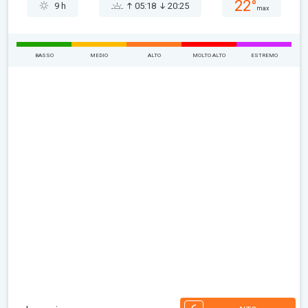
22°
9 h
05:18
20:25
max
BASSO
MEDIO
ALTO
MOLTO ALTO
ESTREMO