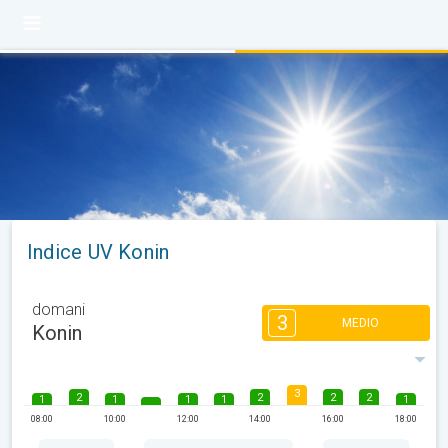
Indice UV Konin
domani
3
MEDIO
Konin
3
2
2
2
2
1
1
1
1
1
08:00
10:00
12:00
14:00
16:00
18:00