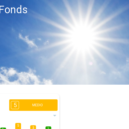
-Fonds
5
MEDIO
5
3