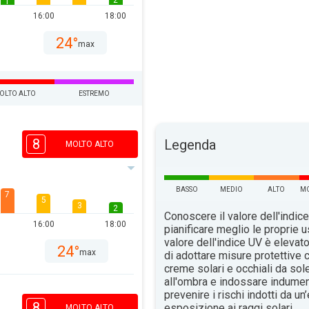
2
1
16:00
18:00
24°
max
OLTO ALTO
ESTREMO
8
Legenda
MOLTO ALTO
BASSO
MEDIO
ALTO
MO
7
5
3
2
Conoscere il valore dell'indice
16:00
18:00
pianificare meglio le proprie u
valore dell'indice UV è elevat
24°
max
di adottare misure protettive c
creme solari e occhiali da sol
all'ombra e indossare indument
prevenire i rischi indotti da u
8
esposizione ai raggi solari.
MOLTO ALTO