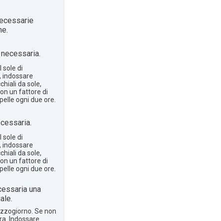
ecessarie
ne.
necessaria.
 sole di
, indossare
hiali da sole,
on un fattore di
pelle ogni due ore.
cessaria.
 sole di
, indossare
hiali da sole,
on un fattore di
pelle ogni due ore.
essaria una
ale.
mezzogiorno. Se non
bra. Indossare