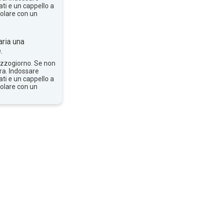
ti e un cappello a
solare con un
ria una
.
mezzogiorno. Se non
bra. Indossare
ti e un cappello a
solare con un