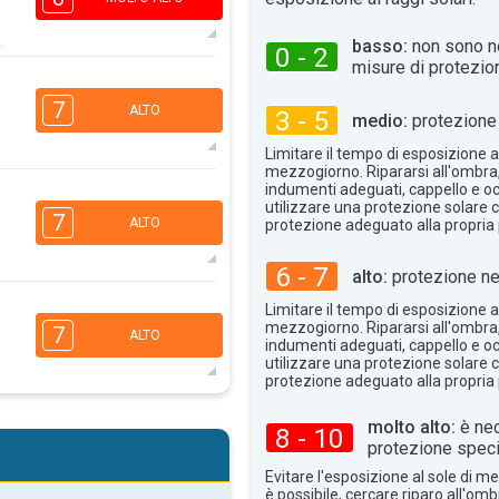
basso:
non sono n
0 - 2
misure di protezio
7
5
3
2
7
ALTO
3 - 5
medio:
protezione 
16:00
18:00
Limitare il tempo di esposizione al
28°
mezzogiorno. Ripararsi all'ombra
max
indumenti adeguati, cappello e occ
6
utilizzare una protezione solare c
1
7
ALTO
protezione adeguato alla propria 
16:00
18:00
6 - 7
28°
alto:
protezione ne
max
6
5
Limitare il tempo di esposizione al
3
2
mezzogiorno. Ripararsi all'ombra
7
ALTO
indumenti adeguati, cappello e occ
16:00
18:00
utilizzare una protezione solare c
protezione adeguato alla propria 
25°
max
6
5
molto alto:
è nec
8 - 10
3
2
protezione speci
16:00
18:00
Evitare l'esposizione al sole di 
è possibile, cercare riparo all'om