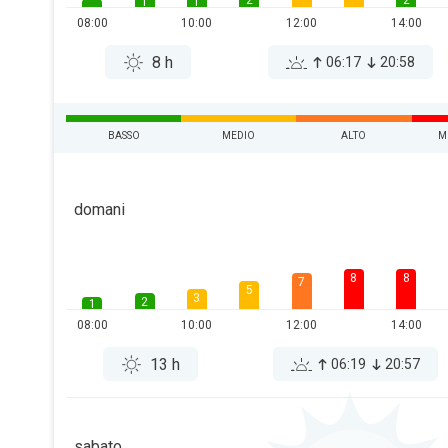
2
2
1
1
08:00
10:00
12:00
14:00
8 h
06:17
20:58
BASSO
MEDIO
ALTO
M
domani
8
8
7
5
3
2
1
08:00
10:00
12:00
14:00
13 h
06:19
20:57
sabato