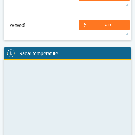
37°
14 h
06:53
21:22
max
7
6
6
5
5
3
3
2
2
1
6
venerdì
ALTO
08:00
10:00
12:00
14:00
16:00
18:00
39°
13 h
06:54
21:20
max
6
6
5
5
5
4
3
3
2
2
1
Radar temperature
08:00
10:00
12:00
14:00
16:00
18:00
34°
13 h
06:56
21:18
max