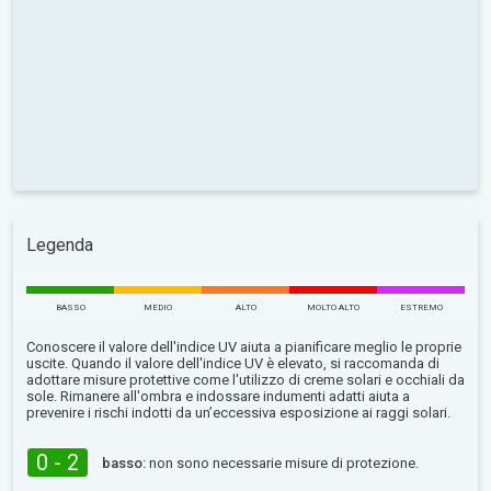
Legenda
BASSO
MEDIO
ALTO
MOLTO ALTO
ESTREMO
Conoscere il valore dell'indice UV aiuta a pianificare meglio le proprie
uscite. Quando il valore dell'indice UV è elevato, si raccomanda di
adottare misure protettive come l'utilizzo di creme solari e occhiali da
sole. Rimanere all'ombra e indossare indumenti adatti aiuta a
prevenire i rischi indotti da un’eccessiva esposizione ai raggi solari.
0 - 2
basso:
non sono necessarie misure di protezione.