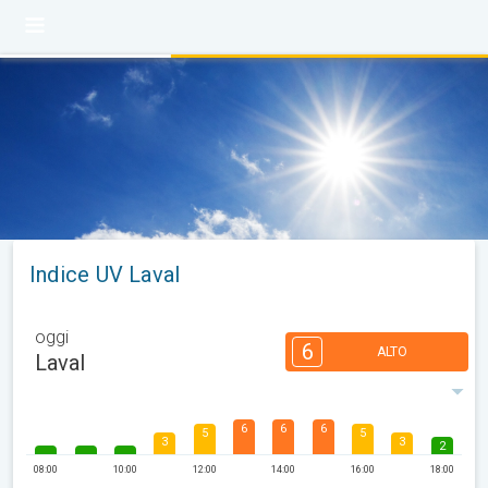
Indice UV Laval
oggi
6
ALTO
Laval
6
6
6
5
5
3
3
2
08:00
10:00
12:00
14:00
16:00
18:00