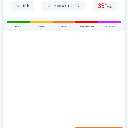
33°
10 h
06:49
21:27
max
BASSO
MEDIO
ALTO
MOLTO ALTO
ESTREMO