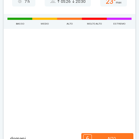
23°
7 h
05:26
20:30
max
BASSO
MEDIO
ALTO
MOLTO ALTO
ESTREMO
6
domani
ALTO