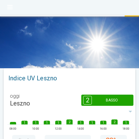
Indice UV Leszno
oggi
2
BASSO
Leszno
2
2
1
1
1
1
1
1
1
1
08:00
10:00
12:00
14:00
16:00
18:00