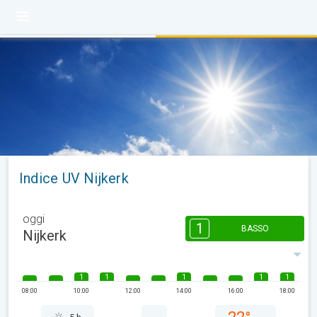
Indice UV Nijkerk
oggi
1
BASSO
Nijkerk
1
1
1
1
1
08:00
10:00
12:00
14:00
16:00
18:00