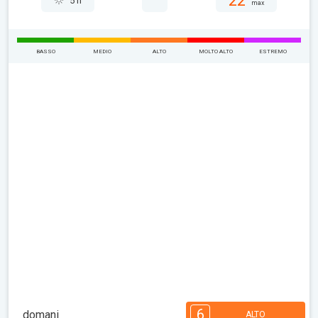
22°
5 h
max
BASSO
MEDIO
ALTO
MOLTO ALTO
ESTREMO
6
domani
ALTO