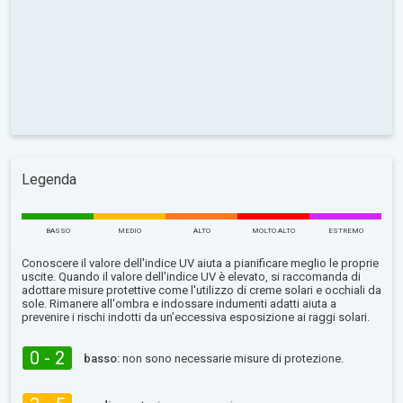
Legenda
BASSO
MEDIO
ALTO
MOLTO ALTO
ESTREMO
Conoscere il valore dell'indice UV aiuta a pianificare meglio le proprie
uscite. Quando il valore dell'indice UV è elevato, si raccomanda di
adottare misure protettive come l'utilizzo di creme solari e occhiali da
sole. Rimanere all'ombra e indossare indumenti adatti aiuta a
prevenire i rischi indotti da un’eccessiva esposizione ai raggi solari.
0 - 2
basso:
non sono necessarie misure di protezione.