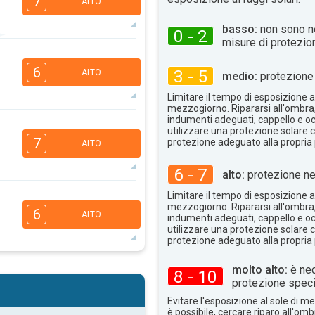
7
ALTO
basso:
non sono n
0 - 2
misure di protezio
5
3
2
1
6
3 - 5
ALTO
medio:
protezione 
16:00
18:00
Limitare il tempo di esposizione al
36°
mezzogiorno. Ripararsi all'ombra
max
indumenti adeguati, cappello e occ
4
3
utilizzare una protezione solare c
1
1
7
protezione adeguato alla propria 
ALTO
16:00
18:00
6 - 7
37°
alto:
protezione ne
max
Limitare il tempo di esposizione al
4
3
2
mezzogiorno. Ripararsi all'ombra
1
6
ALTO
indumenti adeguati, cappello e occ
16:00
18:00
utilizzare una protezione solare c
protezione adeguato alla propria 
30°
max
molto alto:
è nec
4
8 - 10
3
2
1
protezione speci
16:00
18:00
Evitare l'esposizione al sole di 
è possibile, cercare riparo all'om