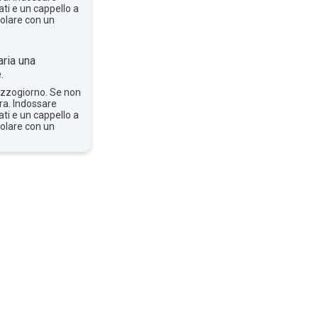
ti e un cappello a
solare con un
ria una
.
mezzogiorno. Se non
bra. Indossare
ti e un cappello a
solare con un