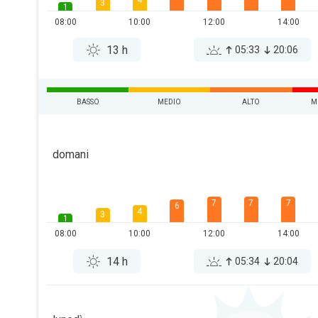
4
3
1
08:00
10:00
12:00
14:00
13 h
05:33
20:06
BASSO
MEDIO
ALTO
M
domani
7
7
7
6
4
3
1
08:00
10:00
12:00
14:00
14 h
05:34
20:04