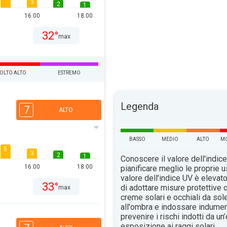
3
2
1
16:00
18:00
32°
max
OLTO ALTO
ESTREMO
Legenda
7
ALTO
BASSO
MEDIO
ALTO
MO
5
3
2
1
Conoscere il valore dell'indice
16:00
18:00
pianificare meglio le proprie u
valore dell'indice UV è elevat
33°
di adottare misure protettive c
max
creme solari e occhiali da sol
all'ombra e indossare indument
prevenire i rischi indotti da u
esposizione ai raggi solari.