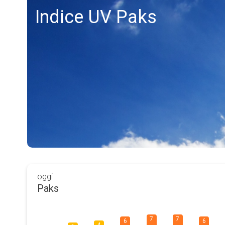
Indice UV Paks
oggi
Paks
7
7
6
6