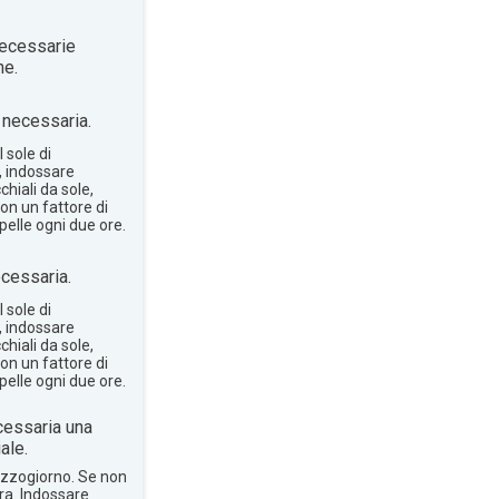
ecessarie
ne.
necessaria.
 sole di
, indossare
hiali da sole,
on un fattore di
pelle ogni due ore.
cessaria.
 sole di
, indossare
hiali da sole,
on un fattore di
pelle ogni due ore.
essaria una
ale.
mezzogiorno. Se non
bra. Indossare