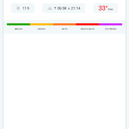
33°
11 h
06:58
21:14
max
BASSO
MEDIO
ALTO
MOLTO ALTO
ESTREMO