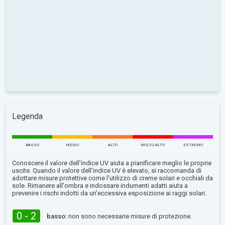
Legenda
BASSO
MEDIO
ALTO
MOLTO ALTO
ESTREMO
Conoscere il valore dell'indice UV aiuta a pianificare meglio le proprie
uscite. Quando il valore dell'indice UV è elevato, si raccomanda di
adottare misure protettive come l'utilizzo di creme solari e occhiali da
sole. Rimanere all'ombra e indossare indumenti adatti aiuta a
prevenire i rischi indotti da un’eccessiva esposizione ai raggi solari.
0 - 2
basso:
non sono necessarie misure di protezione.