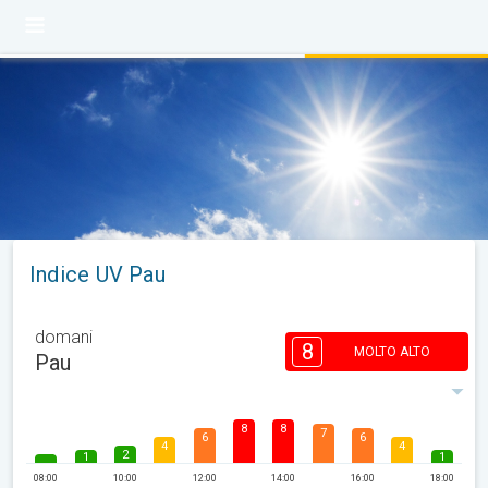
Indice UV Pau
domani
8
MOLTO ALTO
Pau
8
8
7
6
6
4
4
2
1
1
08:00
10:00
12:00
14:00
16:00
18:00