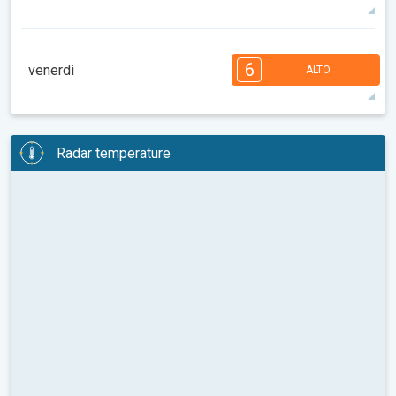
37°
13 h
07:00
21:13
max
7
7
7
5
5
4
4
2
2
1
6
venerdì
ALTO
08:00
10:00
12:00
14:00
16:00
18:00
39°
14 h
07:02
21:12
max
6
6
6
6
5
5
3
3
2
2
1
Radar temperature
08:00
10:00
12:00
14:00
16:00
18:00
37°
13 h
07:03
21:10
max