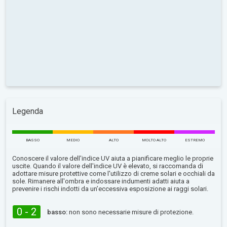
Legenda
BASSO
MEDIO
ALTO
MOLTO ALTO
ESTREMO
Conoscere il valore dell'indice UV aiuta a pianificare meglio le proprie
uscite. Quando il valore dell'indice UV è elevato, si raccomanda di
adottare misure protettive come l'utilizzo di creme solari e occhiali da
sole. Rimanere all'ombra e indossare indumenti adatti aiuta a
prevenire i rischi indotti da un’eccessiva esposizione ai raggi solari.
0 - 2
basso:
non sono necessarie misure di protezione.