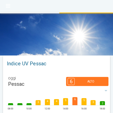
Indice UV Pessac
oggi
6
ALTO
Pessac
6
5
5
4
4
3
3
2
08:00
10:00
12:00
14:00
16:00
18:00