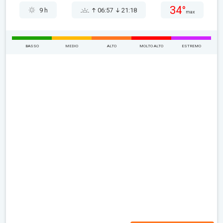
34°
9 h
06:57
21:18
max
BASSO
MEDIO
ALTO
MOLTO ALTO
ESTREMO