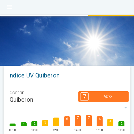
Indice UV Quiberon
domani
7
ALTO
Quiberon
7
7
6
6
5
4
3
2
2
1
08:00
10:00
12:00
14:00
16:00
18:00