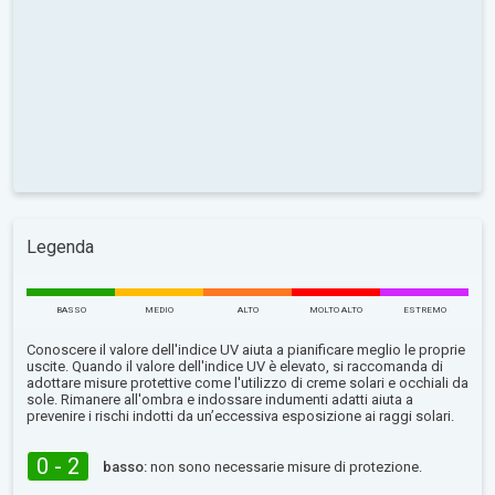
Legenda
BASSO
MEDIO
ALTO
MOLTO ALTO
ESTREMO
Conoscere il valore dell'indice UV aiuta a pianificare meglio le proprie
uscite. Quando il valore dell'indice UV è elevato, si raccomanda di
adottare misure protettive come l'utilizzo di creme solari e occhiali da
sole. Rimanere all'ombra e indossare indumenti adatti aiuta a
prevenire i rischi indotti da un’eccessiva esposizione ai raggi solari.
0 - 2
basso:
non sono necessarie misure di protezione.