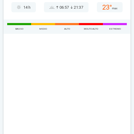
23°
14 h
06:57
21:37
max
BASSO
MEDIO
ALTO
MOLTO ALTO
ESTREMO